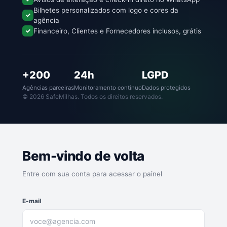
Bilhetes personalizados com logo e cores da
✓
agência
✓
Financeiro, Clientes e Fornecedores inclusos, grátis
+200
24h
LGPD
Agências parceiras
Monitoramento contínuo
Dados protegidos
© 2026 SafeMilhas. Todos os direitos reservados.
Bem-vindo de volta
Entre com sua conta para acessar o painel
E-mail